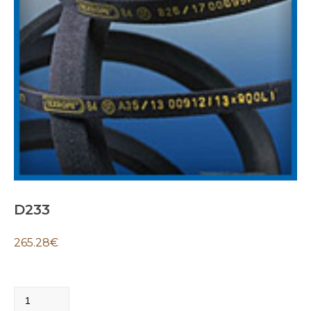
D233
265.28
€
D233