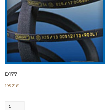
D177
195.21
€
D177