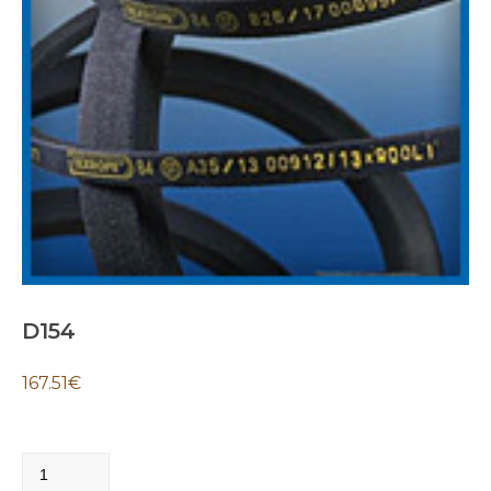
D154
167.51
€
D154