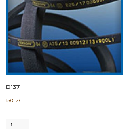
D137
150.12
€
D137