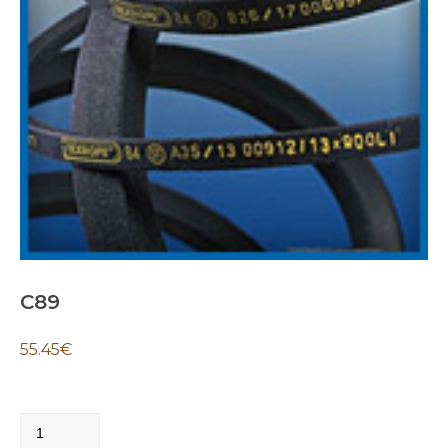
C89
55.45
€
C89