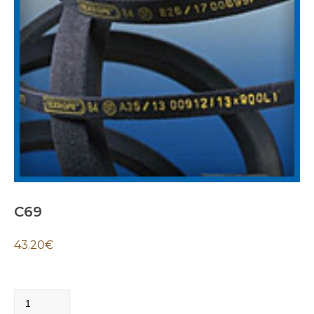
C69
43.20
€
C69