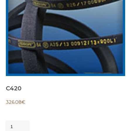
C420
326.08
€
C420