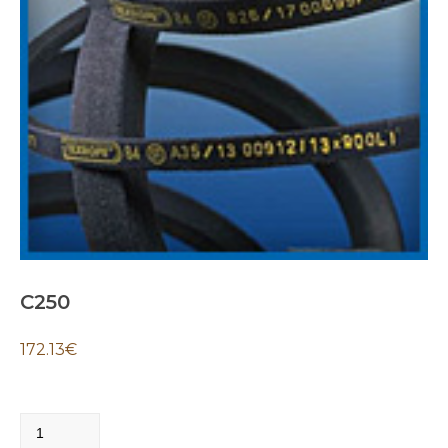
C250
172.13
€
C250