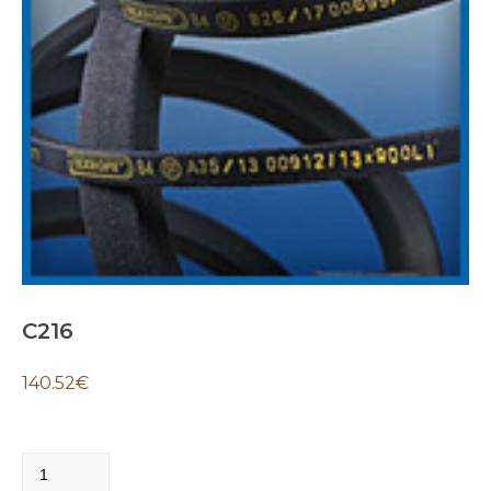
C216
140.52
€
C216