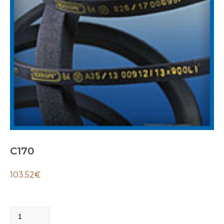
C170
103.52
€
C170