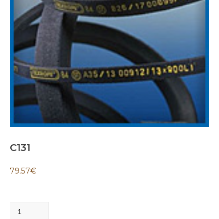
C131
79.57
€
C131