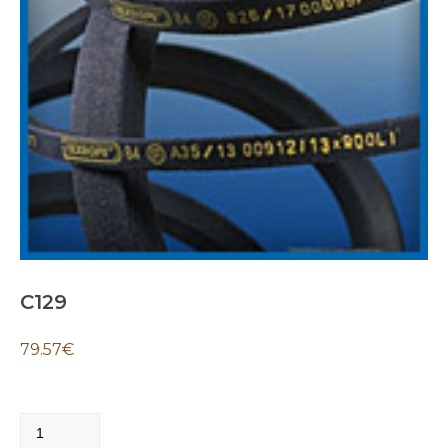
C129
79.57
€
C129