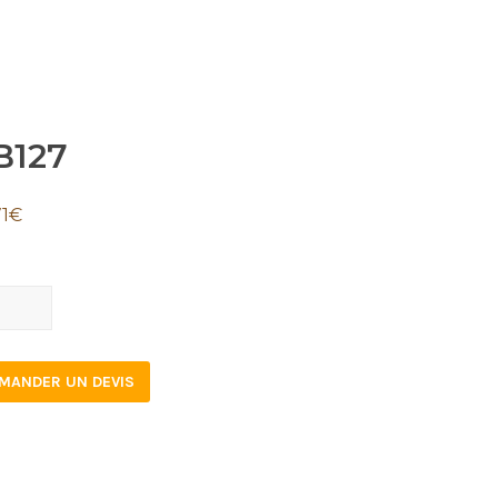
B127
71
€
27
tity
MANDER UN DEVIS