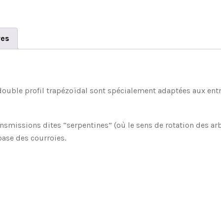
res
double profil trapézoïdal sont spécialement adaptées aux entr
smissions dites “serpentines” (où le sens de rotation des arb
base des courroies.