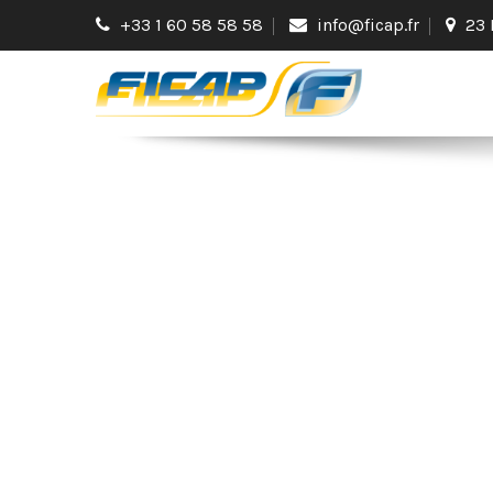
+33 1 60 58 58 58
info@ficap.fr
23 