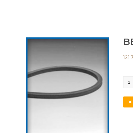
B
121.
BB1
quan
DE