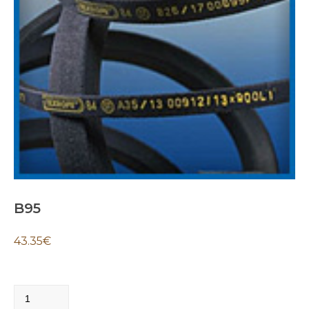
B95
43.35
€
B95