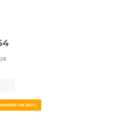
54
42
€
tity
MANDER UN DEVIS