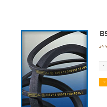
B
24.
B54
quan
DE