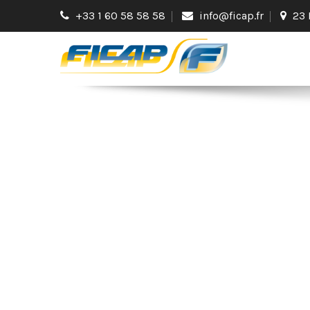
+33 1 60 58 58 58
info@ficap.fr
23 