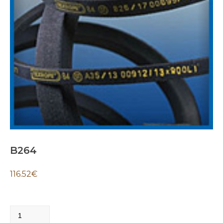
B264
116.52
€
B264