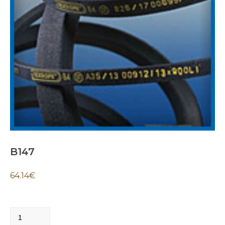
B147
64.14
€
B147