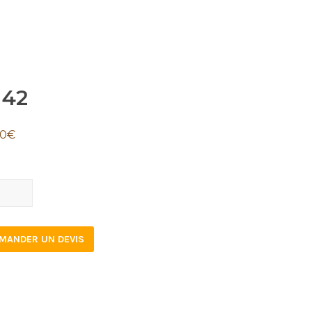
142
40
€
tity
MANDER UN DEVIS