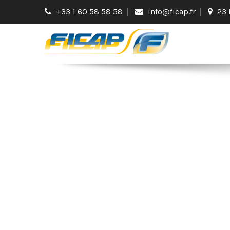
+33 1 60 58 58 58
info@ficap.fr
23 