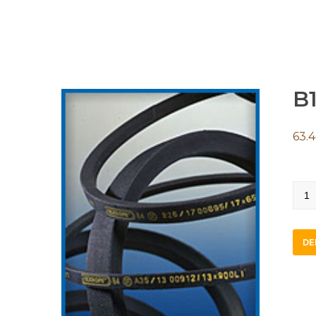
B
63.
B142
quan
DE