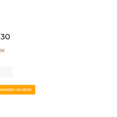
130
6
€
0
tity
MANDER UN DEVIS