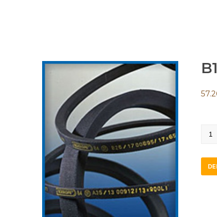
B
57.2
B13
quan
DE