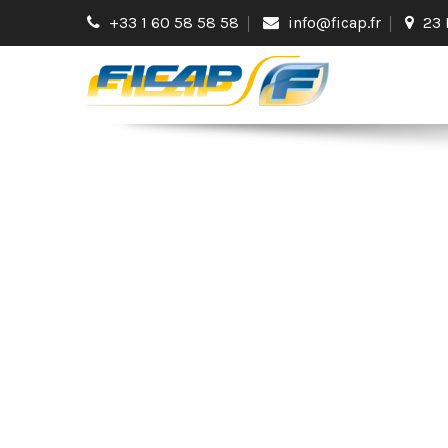
+33 1 60 58 58 58
info@ficap.fr
23 