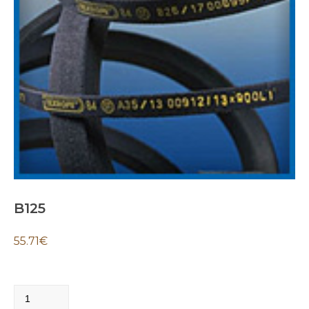
B125
55.71
€
B125