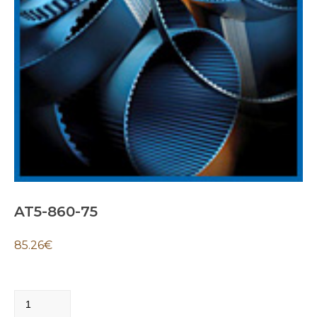
AT5-860-75
85.26
€
AT5-
860-