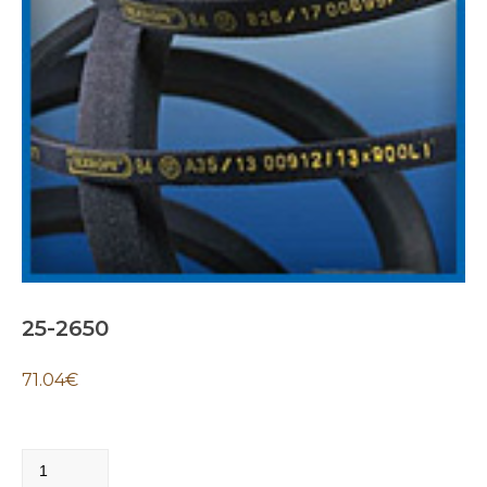
25-2650
71.04
€
25-