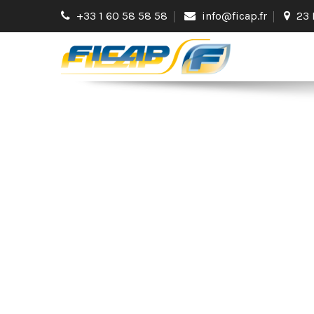
+33 1 60 58 58 58
info@ficap.fr
23 