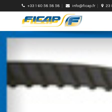
+33 1 60 58 58 58
info@ficap.fr
23 