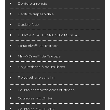
Denture arrondie
Denture trapézoïdale
Double face
EN POLYURETHANE SUR MESURE
ExtraDrive™ de Texrope
Mill-K-Drive™ de Texrope
Polyuréthane à bouts libres
Polyuréthane sans fin
Courroies trapezoidales et striées
Courroies MULTI 84
Courroies MULTI VP2