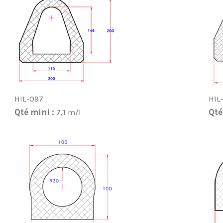
HIL-097
HIL
Qté mini :
Qté
7,1 m/l