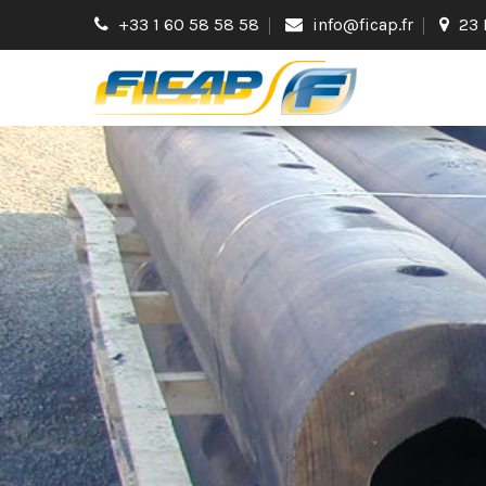
+33 1 60 58 58 58
info@ficap.fr
23 