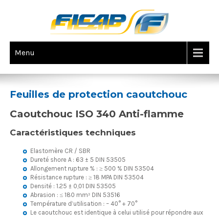
Menu
CAOUTCHOUC ISO340 ANTI-FLAMME
Feuilles de protection caoutchouc
Caoutchouc ISO 340 Anti-flamme
Caractéristiques techniques
Elastomère CR / SBR
Dureté shore A : 63 ± 5 DIN 53505
Allongement rupture % : ≥ 500 % DIN 53504
Résistance rupture : ≥ 18 MPA DIN 53504
Densité : 1.25 ± 0,01 DIN 53505
Abrasion : ≤ 180 mm³ DIN 53516
Température d’utilisation : – 40° + 70°
Le caoutchouc est identique à celui utilisé pour répondre aux