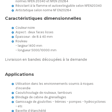
normes NFEN 20340 et NFEN 20284
Résistant à la flamme et autoextinguible selon NFEN20340
Antistatique selon norme NF EN20284
Caractéristiques dimensionnelles
Couleur noire
Aspect : deux faces lisses
Épaisseur : de 8 à 40 mm
Rouleau
– largeur 1400 mm
– longueur 5000/10000 mm
Livraison en bandes découpées à la demande
Applications
Utilisation dans les environnements soumis à risques
d’incendie
Caoutchoutage de rouleaux, tambours
Blindage de cabine de grenaillages
Garnissage de goulottes – trémies – pompes – hydrocyclones
– etc
Bavette d’étanchéité