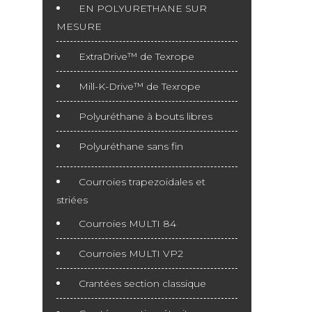
EN POLYURETHANE SUR
MESURE
ExtraDrive™ de Texrope
Mill-K-Drive™ de Texrope
Polyuréthane à bouts libres
Polyuréthane sans fin
Courroies trapezoidales et
striées
Courroies MULTI 84
Courroies MULTI VP2
Crantées section classique