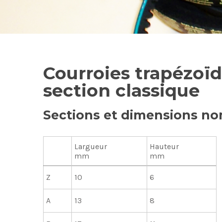
Courroies trapézoï
section classique
Sections et dimensions no
Largueur
Hauteur
mm
mm
Z
10
6
A
13
8