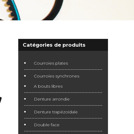
Catégories de produits
Courroies plates
Courroies synchrones
A bouts libres
Denture arrondie
Denture trapézoïdale
Double face