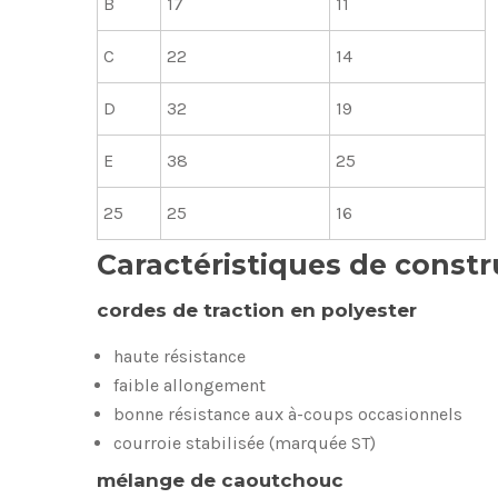
B
17
11
C
22
14
D
32
19
E
38
25
25
25
16
Caractéristiques de constr
cordes de traction en polyester
haute résistance
faible allongement
bonne résistance aux à-coups occasionnels
courroie stabilisée (marquée ST)
mélange de caoutchouc