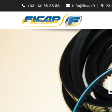
+33 1 60 58 58 58
info@ficap.fr
23 