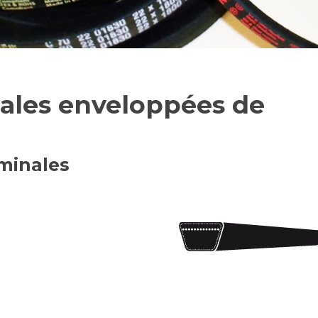
dales enveloppées de
minales