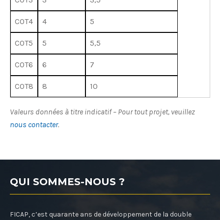
COT4
4
5
COT5
5
5,5
COT6
6
7
COT8
8
10
Valeurs données à titre indicatif – Pour tout projet, veuillez
nous contacter
.
QUI SOMMES-NOUS ?
FICAP, c’est quarante ans de développement de la double