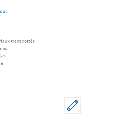
houc
riaux transportés
smes
S »
ue