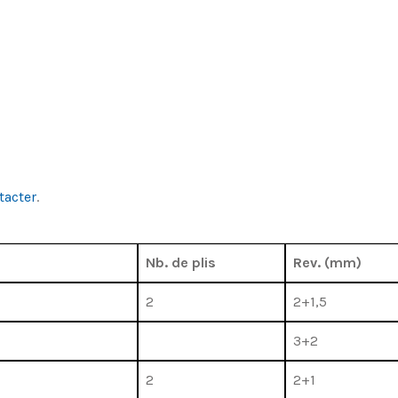
tacter
.
Nb. de plis
Rev. (mm)
2
2+1,5
3+2
2
2+1