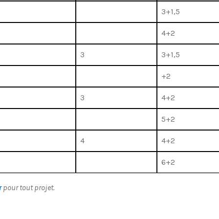
3+1,5
4+2
3
3+1,5
+2
3
4+2
5+2
4
4+2
6+2
r
pour tout projet.