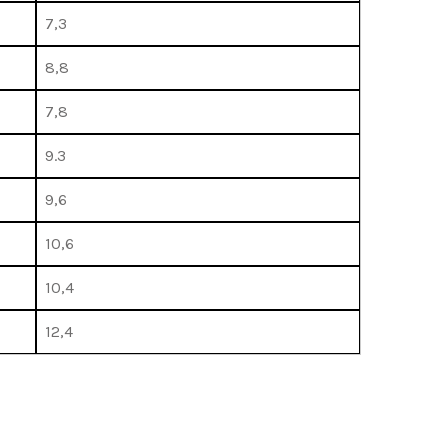
7,3
8,8
7,8
9.3
9,6
10,6
10,4
12,4