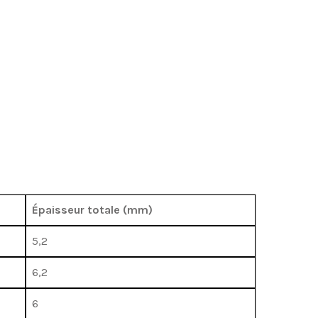
Épaisseur totale (mm)
5,2
6,2
6